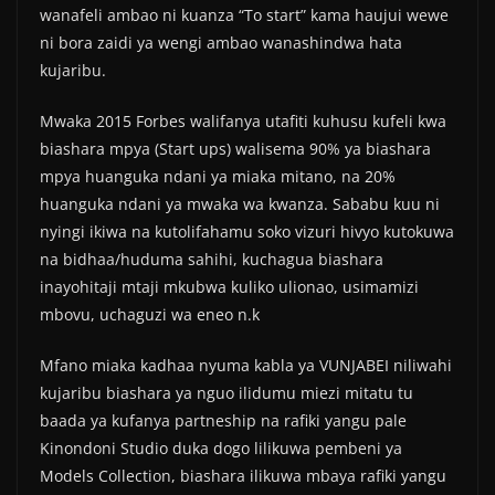
wanafeli ambao ni kuanza “To start” kama haujui wewe
ni bora zaidi ya wengi ambao wanashindwa hata
kujaribu.
Mwaka 2015 Forbes walifanya utafiti kuhusu kufeli kwa
biashara mpya (Start ups) walisema 90% ya biashara
mpya huanguka ndani ya miaka mitano, na 20%
huanguka ndani ya mwaka wa kwanza. Sababu kuu ni
nyingi ikiwa na kutolifahamu soko vizuri hivyo kutokuwa
na bidhaa/huduma sahihi, kuchagua biashara
inayohitaji mtaji mkubwa kuliko ulionao, usimamizi
mbovu, uchaguzi wa eneo n.k
Mfano miaka kadhaa nyuma kabla ya VUNJABEI niliwahi
kujaribu biashara ya nguo ilidumu miezi mitatu tu
baada ya kufanya partneship na rafiki yangu pale
Kinondoni Studio duka dogo lilikuwa pembeni ya
Models Collection, biashara ilikuwa mbaya rafiki yangu