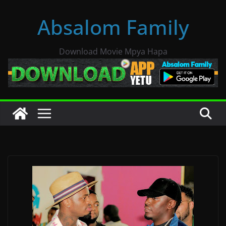
Skip
Absalom Family
to
content
Download Movie Mpya Hapa