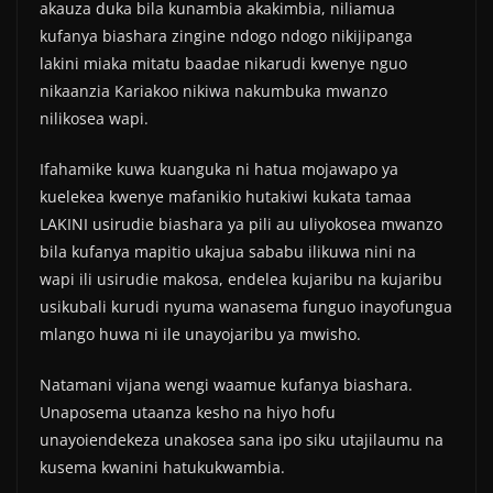
akauza duka bila kunambia akakimbia, niliamua
kufanya biashara zingine ndogo ndogo nikijipanga
lakini miaka mitatu baadae nikarudi kwenye nguo
nikaanzia Kariakoo nikiwa nakumbuka mwanzo
nilikosea wapi.
Ifahamike kuwa kuanguka ni hatua mojawapo ya
kuelekea kwenye mafanikio hutakiwi kukata tamaa
LAKINI usirudie biashara ya pili au uliyokosea mwanzo
bila kufanya mapitio ukajua sababu ilikuwa nini na
wapi ili usirudie makosa, endelea kujaribu na kujaribu
usikubali kurudi nyuma wanasema funguo inayofungua
mlango huwa ni ile unayojaribu ya mwisho.
Natamani vijana wengi waamue kufanya biashara.
Unaposema utaanza kesho na hiyo hofu
unayoiendekeza unakosea sana ipo siku utajilaumu na
kusema kwanini hatukukwambia.