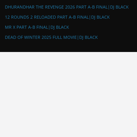
DHURANDHAR THE REVENGE 2026 PART A-B FINAL|DJ BLACK
12 ROUNDS 2 RELOADED PART A-B FINAL|DJ BLACK
MR X PART A-B FINAL|DJ BLACK
DEAD OF WINTER 2025 FULL MOVIE|DJ BLACK