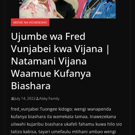
MOVIE NA VICHEKESHO
Ujumbe wa Fred
Vunjabei kwa Vijana |
Natamani Vijana
Waamue Kufanya
Biashara
July 14, 2022
Abby Family
fred_vunjabei Tuongee kidogo; wengi wanapenda
kufanya biashara ila wamekata tamaa, Inawezekana
uliwahi kujaribu biashara ukafeli fahamu kuwa hilo sio
tatizo kabisa, tayari umefaulu mtihani ambao wengi