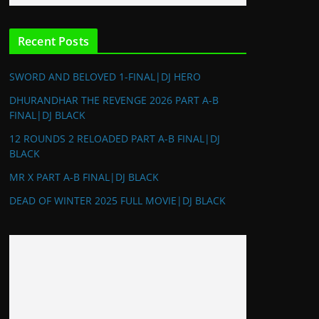
Recent Posts
SWORD AND BELOVED 1-FINAL|DJ HERO
DHURANDHAR THE REVENGE 2026 PART A-B
FINAL|DJ BLACK
12 ROUNDS 2 RELOADED PART A-B FINAL|DJ
BLACK
MR X PART A-B FINAL|DJ BLACK
DEAD OF WINTER 2025 FULL MOVIE|DJ BLACK