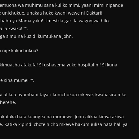
memuona wa muhimu sana kuliko mimi, yaani mimi nipande
 unichukue, unakaa huko kwani wewe ni Daktari!.
abu ya Mama yako! Umesikia gari la wagonjwa hilo,
la kwako! “”.
piga simu na kuzidi kumtukana John.
 nije kukuchukua?
kimuacha atakufa! Si ushasema yuko hospitalini! Si kuna
e sina mume! “”.
ivi alikua nyumbani tayari kumchukua mkewe, kwahasira mke
sherehe.
hakutaka hata kuongea na mumewe. John alikaa kimya akiwa
. Katika kipindi chote hicho mkewe hakumuuliza hata hali ya