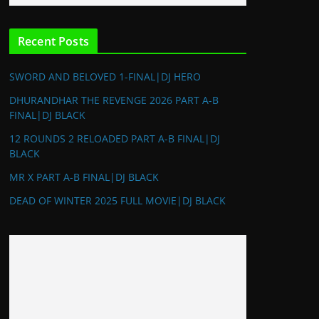
Recent Posts
SWORD AND BELOVED 1-FINAL|DJ HERO
DHURANDHAR THE REVENGE 2026 PART A-B
FINAL|DJ BLACK
12 ROUNDS 2 RELOADED PART A-B FINAL|DJ
BLACK
MR X PART A-B FINAL|DJ BLACK
DEAD OF WINTER 2025 FULL MOVIE|DJ BLACK