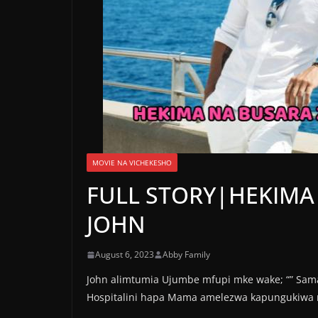
MOVIE NA VICHEKESHO
FULL STORY|HEKIMA
JOHN
August 6, 2023
Abby Family
John alimtumia Ujumbe mfupi mke wake; “” Sama
Hospitalini hapa Mama amelezwa kapungukiwa 