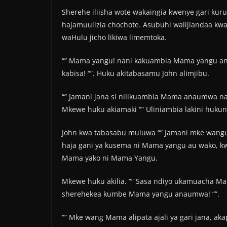
Sherehe iliisha wote wakaingia kwenye gari ku
hajamuulizia chochote. Asubuhi walijiandaa kwa
waHulu jicho likiwa limemtoka.
“” Mama yangu! nani kakuambia Mama yangu an
kabisa! “”. Huku akitabasamu John alimjibu.
“” Jamani jana si nilikuambia Mama anaumwa na h
Mkewe huku akiamaki “” Uliniambia lakini huku
John kwa tabasabu muluwa “” Jamani mke wangu 
haja gani ya kusema ni Mama yangu au wako, 
Mama yako ni Mama Yangu.
Mkewe huku akilia. “” Sasa ndiyo ukamuacha Mam
sherehekea kumbe Mama yangu anaumwa! “”.
“” Mke wang Mama alipata ajali ya gari jana, ak