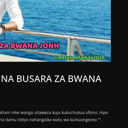
 NA BUSARA ZA BWANA
hani mke wangu sitaweza kuja kukuchukua ofisini, nipo
na damu ndiyo nahangaika watu wa kumuongezea “”.