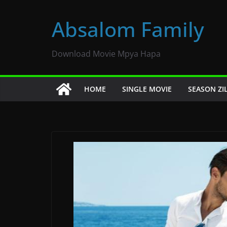
Skip
to
Absalom Family
content
Download Movie Mpya Hapa
HOME
SINGLE MOVIE
SEASON ZI