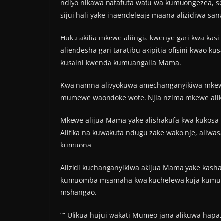
ndiyo nikawa natafuta watu wa kumuongezea, s
sijui hali yake inaendeleaje maana alizidiwa sana
Huku akilia mkewe aliingia kwenye gari kwa ka
aliendesha gari taratibu akipitia ofisini kwao k
kusaini kwenda kumuangalia Mama.
Kwa namna alivyokuwa amechanganyikiwa mkewe 
mumewe waondoke wote. Njia nzima mkewe alikua a
Mkewe alijua Mama yake alishakufa kwa kukosa 
Alifika na kuwakuta ndugu zake wako nje, aliwa
kumuona.
Alizidi kuchanganyikiwa akijua Mama yake kasha
kumuomba msamaha kwa kuchelewa kuja kumuona
mshangao.
“” Ulikua hujui wakati Mumeo jana alikuwa hap