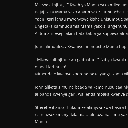
Mkewe akajibu; “” Kwahiyo Mama yako ndiyo u
Bajaji kisa Mama yako anaumwa. Si umuache uje
Yaani gari langu mwenyewe kisha unisumbue sab
ungetaka kumhudumia Mama yako si ungenunua 
Alituma meseji lakini hata kabla ya kujibiwa ali
John alimuuliza’; Kwahiyo ni muache Mama hapa
. Mkewe alimjibu kwa gadhabu, “” Ndiyo kwani u
madaktari huko!.
Nitaendaje kwenye sherehe peke yangu kama vil
John alikata simu na baada ya kama nusu saa h
alipanda kwenye gari, walienda mpaka kwenye 
Sherehe ilianza, huku mke akinywa kwa hasira 
na mawazo mengi kila mara aliitazama simu yake
Mama.