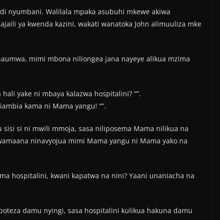
rudi nyumbani. Walilala mpaka asubuhi mkewe akiwa
ajaili ya kwenda kazini, wakati wanatoka John alimuuliza mke
aumwa, mimi mbona niliongea jana nayeye alikua mzima
ali yake ni mbaya kalazwa hospitalini? “”.
niambia kama ni Mama yangu! “”.
sisi si ni mwili mmoja, sasa niliposema Mama nilikua na
kwamaana ninavyojua mimi Mama yangu ni Mama yako na
a hospitalini, kwani kapatwa na nini? Yaani unaniacha na
apoteza damu nyingi, sasa hospitalini kulikua hakuna damu