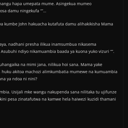
anangu hapa umepata mume. Asingekua mumeo
kosa damu ningekufa “”…
uwa kumbe John hakuacha kutafuta damu alihakikisha Mama
ibaya, nadhani presha ilikua inamsumbua nikasema
Asubuhi ndiyo nikamuambia baada ya kuona yuko vizuri “”.
hangaika na mimi jana, nilikua hoi sana. Mama yake
a, huku akitoa machozi alimkumbatia mumewe na kumuambia
a ya ndoa ni nini?
ia. Usijali mke wangu nakupenda sana nilitaka tu ujifunze
lakini pesa zinatafutwa na kamwe hela haiwezi kuzidi thamani