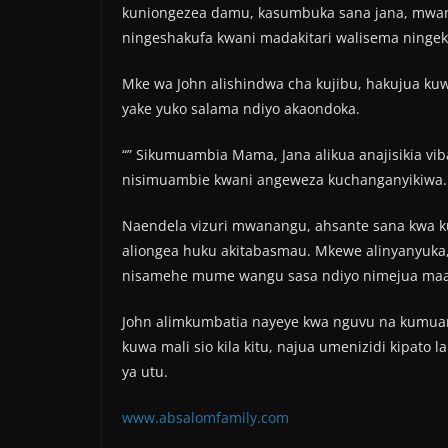
kuniongezea damu, kasumbuka sana jana, mw
ningeshakufa kwani madakitari walisema ninge
Mke wa John alishindwa cha kujibu, hakujua k
yake yuko salama ndiyo akaondoka.
“” Sikumuambia Mama, Jana alikua anajisikia v
nisimuambie kwani angeweza kuchanganyikiwa. 
Naendela vizuri mwanangu, ahsante sana kwa ku
aliongea huku akitabasmau. Mkewe alinyanyuk
nisamehe mume wangu sasa ndiyo nimejua maan
John alimkumbatia nayeye kwa nguvu na kumuamb
kuwa mali sio kila kitu, najua umenizidi kipato 
ya utu.
www.absalomfamily.com