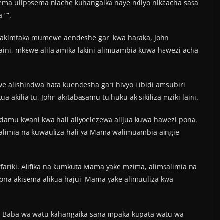
ema uliposema niache kuhangaika naye ndiyo nikaacha sasa
 “”.
si akimtaka mumewe aendeshe gari kwa haraka, John
usaini, mkewe alilalamika lakini alimuambia kuwa hawezi acha
alishindwa hata kuendesha gari hivyo ilibidi amsubiri
kilia tu, John akitabasamu tu huku akisikiliza mziki laini.
damu kwani kwa hali aliyoelezewa alijua kuwa hawezi pona.
salimia na kuwauliza hali ya Mama walimuambia aingie
fariki. Alifika na kumkuta Mama yake mzima, alimsalimia na
 akisema alikua hajui, Mama yake alimuuliza kwa
a, Baba wa watu kahangaika sana mpaka kupata watu wa