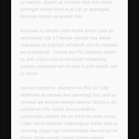
ya mwisho. Baadhi ya matukio haya bila shaka 
yataingia katika historia ya Ligi ya Mabingwa 
kama ya zamani ya nyakati zote.
Kulikuwa na shauku zaidi katika fainali zaidi ya 
watazamaji elfu 67 kwenye uwanja huo, kwani 
majukwaa ya kidijitali yalirekodi ushiriki mkubwa 
wa watazamaji. Ushindi wa PSG haukuwa habari 
tu, bali ulikua tukio la kimataifa lililowaleta 
pamoja mashabiki wa michezo kutoka pande zote 
za dunia. 
Njia ya mafanikio: uhusiano wa PSG na 1xBet
Mafanikio ya ukubwa huu yanahitaji kitu zaidi ya 
utendaji wa wasomi kwenye uwanja. Msururu wa 
ushindi wa PSG katika misimu kadhaa 
umefurahia usaidizi hai wa mshirika wake rasmi, 
1xBet. Kama kampuni inayoongoza katika soko la 
iGaming, chapa hiyo imeshirikiana kwa karibu na 
klabu, ikitoa usaidizi thabiti katika nyakati 