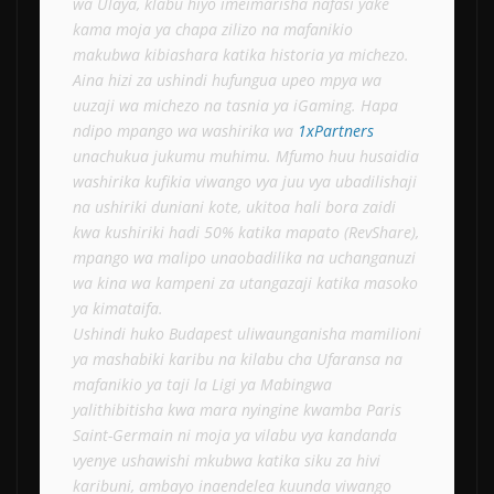
wa Ulaya, klabu hiyo imeimarisha nafasi yake 
kama moja ya chapa zilizo na mafanikio 
makubwa kibiashara katika historia ya michezo.
Aina hizi za ushindi hufungua upeo mpya wa 
uuzaji wa michezo na tasnia ya iGaming. Hapa 
ndipo mpango wa washirika wa 
1xPartners 
unachukua jukumu muhimu. Mfumo huu husaidia 
washirika kufikia viwango vya juu vya ubadilishaji 
na ushiriki duniani kote, ukitoa hali bora zaidi 
kwa kushiriki hadi 50% katika mapato (RevShare), 
mpango wa malipo unaobadilika na uchanganuzi 
wa kina wa kampeni za utangazaji katika masoko 
ya kimataifa.
Ushindi huko Budapest uliwaunganisha mamilioni 
ya mashabiki karibu na kilabu cha Ufaransa na 
mafanikio ya taji la Ligi ya Mabingwa 
yalithibitisha kwa mara nyingine kwamba Paris 
Saint-Germain ni moja ya vilabu vya kandanda 
vyenye ushawishi mkubwa katika siku za hivi 
karibuni, ambayo inaendelea kuunda viwango 