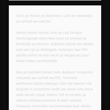
Chini ya macho ya mamilioni: uzito wa matarajio 
na ushindi wa mwisho
Katika msimu mzima, timu ya Luis Enrique 
inachunguzwa mara kwa mara na jumuiya ya 
kimataifa ya michezo. Kufuatia ushindi wa mwaka 
jana wa Ligi ya Mabingwa, matarajio kwa PSG 
yalifikia kilele na kila mechi ya bingwa wa sasa 
ikawa habari ya kimataifa.
Njia ya kuelekea fainali huko Budapest ilionyesha 
mtazamo wa ushindi wa PSG. Parisians 
walihitimu kutoka kiwango chao cha kwanza cha 
kiufundi ili kuheshimu hadhi yao kama timu bora 
zaidi barani Ulaya. Dakika 120 za karamu ya 
mwisho zilikuwa tamasha la kweli ambalo 
liliwazuia mashabiki kusimamishwa hadi dakika 