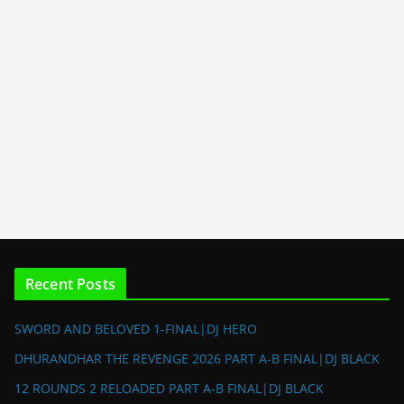
Recent Posts
SWORD AND BELOVED 1-FINAL|DJ HERO
DHURANDHAR THE REVENGE 2026 PART A-B FINAL|DJ BLACK
12 ROUNDS 2 RELOADED PART A-B FINAL|DJ BLACK