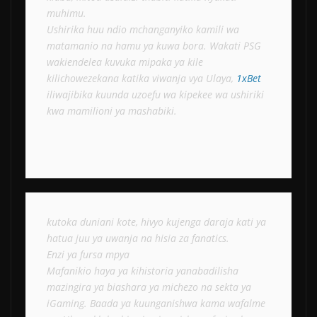
muhimu.
Ushirika huu ndio mchanganyiko kamili wa 
matamanio na hamu ya kuwa bora. Wakati PSG 
wakiendelea kuvuka mipaka ya kile 
kilichowezekana katika viwanja vya Ulaya, 
1xBet
iliwajibika kuunda uzoefu wa kipekee wa ushiriki 
kwa mamilioni ya mashabiki.
kutoka duniani kote, hivyo kujenga daraja kati ya 
hatua juu ya uwanja na hisia za fanatics.
Enzi ya fursa mpya 
Mafanikio haya ya kihistoria yanabadilisha 
mazingira ya biashara ya michezo na sekta ya 
iGaming. Baada ya kuunganishwa kama wafalme 