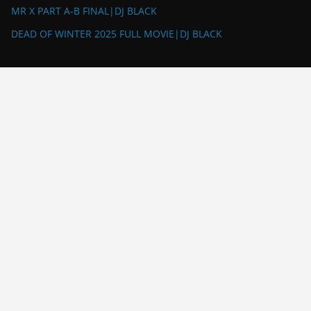
MR X PART A-B FINAL|DJ BLACK
DEAD OF WINTER 2025 FULL MOVIE|DJ BLACK