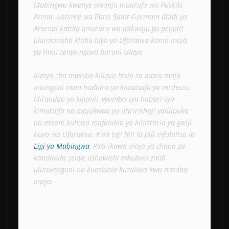
Mabingwa kwenye uwanja maarufu wa Puskás 
Arena. Ushindi wa Paris Saint-Germain dhidi ya 
Arsenal katika msururu wa mikwaju ya penalti 
uliiimarisha klabu hiyo ya Ufaransa kama moja 
ya timu zenye nguvu barani Ulaya.
Kimya cha mwisho kilizua hisia za mara moja 
miongoni mwa hadhira ya kimataifa ya michezo. 
Mitandao ya kijamii, vyombo vya habari vya 
kimataifa na majukwaa ya utiririshaji yalilipuka 
na maoni kuhusu mafanikio ya kihistoria ya gwiji 
huyo wa Ufaransa. Kwa taji hili la pili mfululizo la 
Ligi ya Mabingwa
, PSG ikawa moja ya chapa za 
kandanda zenye ushawishi mkubwa zaidi 
ulimwenguni na kuashiria kuzaliwa kwa nasaba 
mpya.