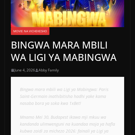
MOVIE NA VICHEKESHO
BINGWA MARA MBILI
WA LIGI YA MABINGWA
June 4, 2026
Abby Family
Bingwa mara mbili wa Ligi ya Mabingwa: Paris 
Saint-Germain inathibitisha hadhi yake kama 
nasaba bora ya soka kwa 1xBet!
Mnamo Mei 30, Budapest ikawa mji mkuu wa 
kandanda ulimwenguni na kuandaa moja ya hafla 
kubwa zaidi za michezo 2026: fainali ya Ligi ya 