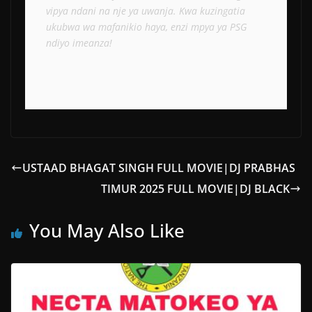
vipya ndani na nje ya uwanja. Kwa kuzingatia 
ukubwa wa mafanikio haya, enzi mpya ya PSG 
ndiyo imeanza!
USTAAD BHAGAT SINGH FULL MOVIE|DJ PRABHAS
TIMUR 2025 FULL MOVIE|DJ BLACK
You May Also Like